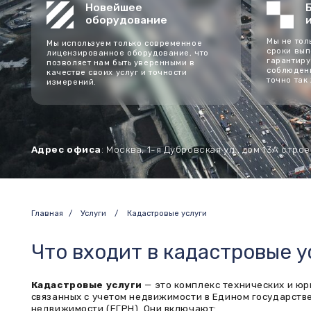
Мы не только гара
Мы используем только современное
сроки выполнения 
лицензированное оборудование, что
гарантируем их не
позволяет нам быть уверенными в
соблюдение. Мы ц
качестве своих услуг и точности
точно так же, как 
измерений.
Адрес офиса
: Москва, 1-я Дубровская ул., дом 13A строение 2, 
Главная
/
Услуги
/
Кадастровые услуги
Что входит в кадастровые услу
Кадастровые услуги
— это комплекс технических и юридичес
связанных с учетом недвижимости в Едином государственном р
недвижимости (ЕГРН). Они включают:
Постановку объектов на учет;
Подготовку технической и межевой документации;
Внесение изменений в характеристики объектов;
Исправление кадастровых ошибок;
Геодезические и топографические работы;
Согласование границ и устранение пересечений.