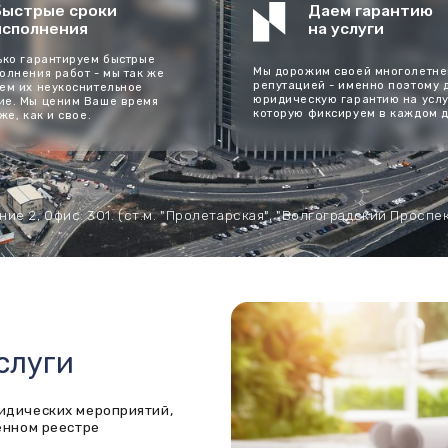
нтируем быстрые
Мы дорожим своей многолетней
работ - мы так же
репутацией - именно поэтому даем
укоснительное
юридическую гарантию на услуги,
еним Ваше время
которую фиксируем в каждом договоре.
и свое.
Офис: 301. (ст.м. "Пролетарская", "Волгоградский Проспект", "Дубровка")
ги
ких мероприятий,
еестре