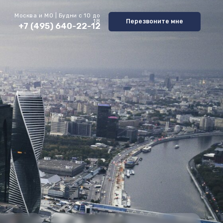
| Будни с 10 до
Перезвоните мне
18
) 640-22-12
Настоящий
профессионализм