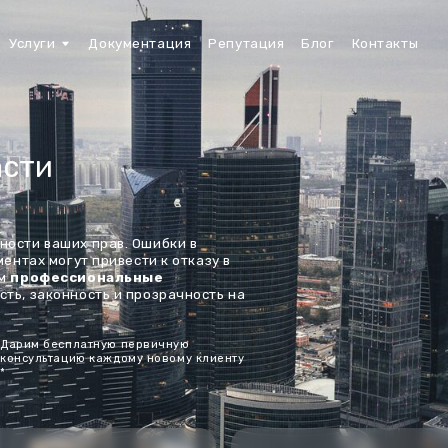
Москва и МО 
и
Документация
Репутация
Блог
Контакты
+7 (495
аших прав. Ошибки в
огут привести к отказу в
ессиональные
конность и прозрачность на
есплатную первичную
тацию каждому новому клиенту
е сроки
Даем гарантию
ения
на услуги