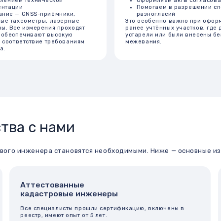
 с нами
женера становятся необходимыми. Ниже — основные из них:
ттестованные
Полное со
адастровые инженеры
на всех эт
се специалисты прошли сертификацию, включены в
От первичной 
еестр, имеют опыт от 5 лет.
ЕГРН — все эт
добство и Ваше
Прозрачно
покойствие за результат
ценообраз
аботаем с электронными подписями, подаём документы
Фиксированная
 Росреестр удалённо, экономим ваше время.
поэтапно.