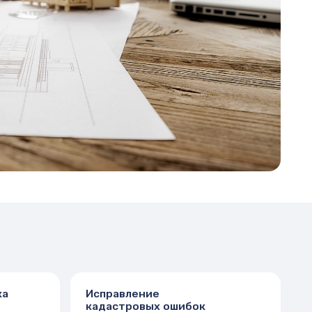
Исправление
кадастровых ошибок
Мы устраняем:
Технические ошибки (описки, дубли,
неправильно введённые параметры)
Реестровые ошибки (неверное
местоположение, площадь, границы)
Картографические ошибки
(наложение участков, несостыковки
с публичной кадастровой картой)
После обследования объекта
подготавливаем новый пакет