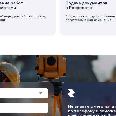
Не знаете с чего начать? Наш спец
по телефону и поможет определит
услуг конкретно в Вашей ситуации!
Полнота, детальность и точность предо
требованиям технического задания зака
другим руководящим документам.
Графическая и отчетная документация п
электронном носителях. В работе испол
программы для обработки данных и обо
производителей.
ждаете, что согласны
?
?
Можно ли подать документы без
Ско
посещения МФЦ?
пос