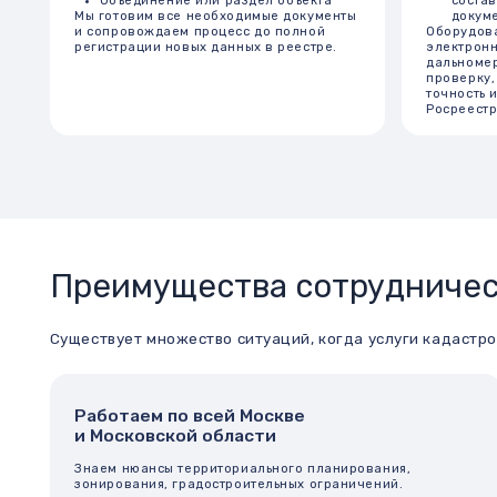
Преимущества сотрудничества
Существует множество ситуаций, когда услуги кадастрового ин
Работаем по всей Москве
А
и Московской области
к
Знаем нюансы территориального планирования,
В
зонирования, градостроительных ограничений.
р
Минимальные сроки
У
выполнения работ
с
Большинство стандартных процедур выполняем за 5–10
Р
рабочих дней.
в