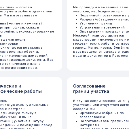
ются поэтажные
границ. Мы полностью берём на себя
тики объекта,
весь процесс: от выезда специалиста до
нерных измерений,
подачи документов в Росреестр.
ющие документы. Без
ческого плана
трация прав.
е и
Согласование
кие работы
границ участка
В случае соприкосновения с чужими
 съёмку земельных
участками или отсутствия согласия
троек
соседей, мы:
ую съёмку в
Организуем собрания по
00 и выше
согласованию
частка в натуру
Подготавливаем графические
 и помещений перед
материалы
технической
Оформляем акты согласования
Помогаем в разрешении споров и
NSS-приёмники,
разногласий
ометры, лазерные
Это особенно важно при оформлении
измерения проходят
ранее учтённых участков, где данные
чивают высокую
устарели или были внесены без
тствие требованиям
межевания.