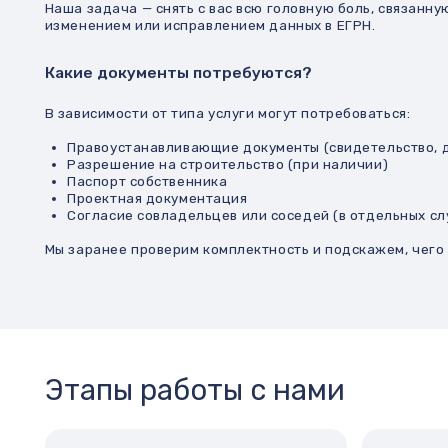
Этапы работы с нами
Первичная консультация и
Выполнение р
заключение договора
специалистам
Выясняем суть задачи, проверяем
Геодезия, обмеры,
документы, определяем объём работ.
согласования.
Фиксируем сроки, стоимость и перечень
услуг.
Давайте обсудим Ваш проект