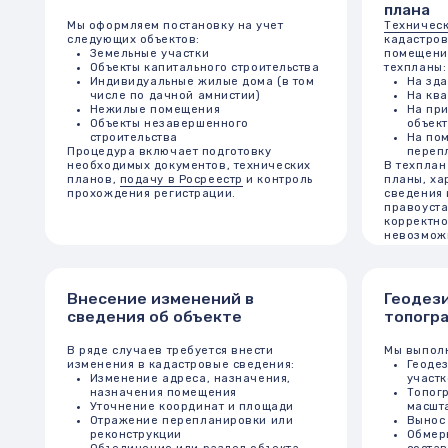
необходимых документов, технических
В техплан включа
планов,
подачу в Росреестр
и контроль
планы, характерис
прохождения регистрации.
сведения из инже
правоустанавлива
корректного техни
невозможна регис
Внесение изменений в
Геодезически
сведения об объекте
топографичес
В ряде случаев требуется внести
Мы выполняем:
изменения в кадастровые сведения:
Геодезическую
Изменение адреса, назначения,
участков и пос
назначения помещения
Топографическ
Уточнение координат и площади
масштабах 1:5
Отражение перепланировки или
Вынос границ у
реконструкции
Обмеры зданий
Объединение или раздел объекта
составлением 
Мы готовим все необходимые документы
документации
и сопровождаем процесс до полной
Оборудование — G
регистрации новых данных в реестре.
электронные тахе
дальномеры. Все 
проверку, обеспе
точность и соотве
Росреестра.