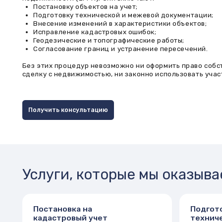
Без этих процедур невозможно ни оформить право собственнос
сделку с недвижимостью, ни законно использовать участок.
Получить консультацию
Услуги, которые мы оказываем
Постановка на
Подготовка
кадастровый учет
технического
плана
Мы оформляем постановку на учет
Технический план
следующих объектов:
кадастрового учет
Земельные участки
помещения. Мы из
Объекты капитального строительства
техпланы:
Индивидуальные жилые дома (в том
На здания (жи
числе по дачной амнистии)
На квартиры, о
Нежилые помещения
На пристройки
Объекты незавершенного
объекты
строительства
На помещения 
Процедура включает подготовку
перепланиров