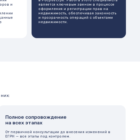
провождение
апах
консультации до внесения изменений в
апы под контролем.
е
ование
 стоимость работ, возможность оплаты