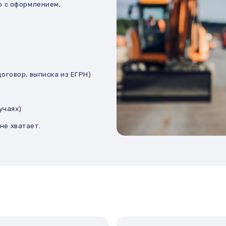
абот
Подача документов
и
в Росреестр
 разработка планов,
Подготовка и подача документов на
регистрацию или изменение.