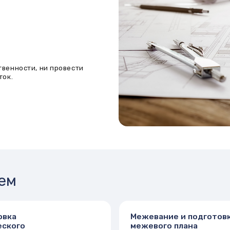
ти, ни провести
Межевание и подготовка
межевого плана
— основа
Мы проводим межевание земельных
а любого здания или
участков, необходимое при:
готавливаем
Первичной постановке на учет
Разделе/объединении участков
лые и нежилые)
Уточнении границ
фисы, склады
Устранении пересечений
, реконструированные
Определении площади участка
Межевой план составляется
после
кадастровым инженером по итогам
ки
геодезических работ и согласования