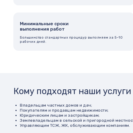
Кому подходят наши услуги
Владельцам частных домов и дач;
Покупателям и продавцам недвижимости;
Юридическим лицам и застройщикам;
Землевладельцам в сельской и пригородной местности;
Управляющим ТСЖ, ЖК, обслуживающим компаниям.
Наша задача — снять с вас всю головную боль, связанную с офо
изменением или исправлением данных в ЕГРН.
Какие документы потребуются?
В зависимости от типа услуги могут потребоваться:
Правоустанавливающие документы (свидетельство, договор,
Разрешение на строительство (при наличии)
Паспорт собственника
Проектная документация
Согласие совладельцев или соседей (в отдельных случаях)
Мы заранее проверим комплектность и подскажем, чего не хват