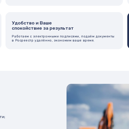
рмлением,
 выписка из ЕГРН)
ает.