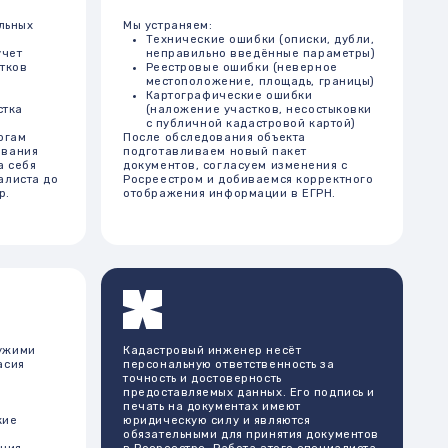
документов, согласуем изменения с
Росреестром и добиваемся корректного
отображения информации в ЕГРН.
Кадастровый инженер несёт
персональную ответственность за
точность и достоверность
предоставляемых данных. Его подпись и
печать на документах имеют
юридическую силу и являются
обязательными для принятия документов
в Росреестре. Работа этого специалиста
является ключевым звеном в процессе
оформления и регистрации прав на
недвижимость, обеспечивая законность
и прозрачность операций с объектами
недвижимости.