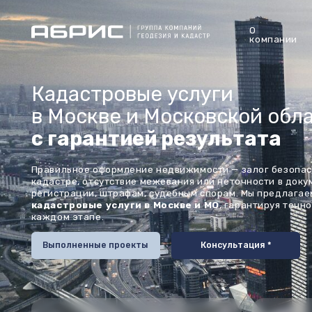
О
Услуг
компании
Кадастровые услуги
в Москве и Московской области
с гарантией результата
Правильное оформление недвижимости — залог безопасности в
кадастре, отсутствие межевания или неточности в документах м
регистрации, штрафам, судебным спорам. Мы предлагаем
проф
кадастровые услуги в Москве и МО
, гарантируя точность, за
каждом этапе.
Дарим б
Выполненные проекты
Консультация *
консуль
*
Новейшее
Быстры
оборудование
исполн