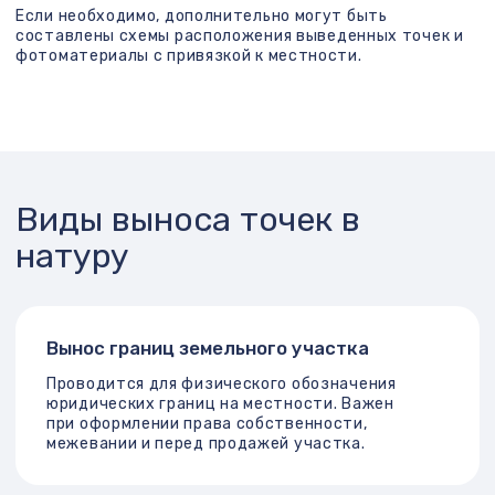
и муниципалитетов Москвы и МО;
Персональный подход
: подбираем решения под
каждый объект и его особенности;
Гарантия результата
.
Наши клиенты
Частные лица (собственники участков, дач,
коттеджей);
Девелоперы и строительные компании;
Архитекторы и проектировщики;
Управляющие компании, ТСЖ, ЖСК;
Юридические и консалтинговые компании,
оформляющие сделки с недвижимостью;
Садовые и дачные товарищества (СНТ);
Подрядчики при реализации федеральных и