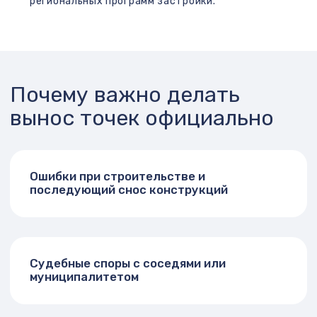
Мы ответственно относимся к своей репутации
и качеству оказания услуг. Оставьте жалобу,
мы рассмотрим ее в течение 3-ех рабочих дней
и решим ситуацию в Вашу пользу!
Оставить жалобу
Официальный сайт
группы компаний Абрис
ООО "Абрис"
ОГРНИП 1177746009088
Получить скидку
ИНН 7730225264
Адрес офиса
: г.Москва, 1-я Дубровская ул., дом 13A
строение 2, Офис: 301
Время работы
: Пн-Чт с 9.00 до 18.00, Пт с 9.00 до 17.00
Copyright
: © 2005-2025 г. Все права защищены. ООО
“Абрис” – Кадастровые и Геодезические работы в
Москве и Московской области.