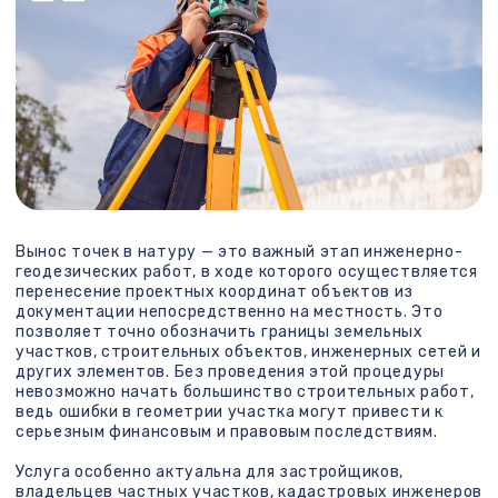
Зачем нужен вынос точек в
натуру
Вынос проектных точек в натуру нужен в следующих
случаях:
При начале строительных работ на участке;
Для определения границ земельного участка;
При установке временных ограждений или
капитальных заборов;
Для контроля точности расположения инженерных
сетей и коммуникаций;
В процессе
межевания
и кадастровых работ;
Для разрешения споров между соседями по
границам владений;
При перепланировке или изменении целевого
назначения участка;
В случае необходимости демонтажа или переноса
существующих объектов.
Также вынос точек в натуру может понадобиться при
строительстве частных домов, садовых домиков,
хозяйственных построек и любых капитальных
объектов, в том числе в рамках ИЖС.
Как проводится вынос