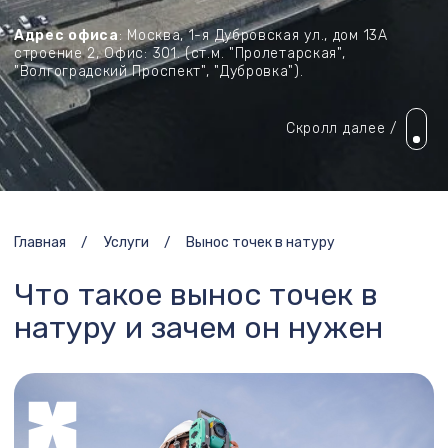
Вынос точек в натуру — это важный этап инженерно-
геодезических работ, в ходе которого осуществляется
перенесение проектных координат объектов из
документации непосредственно на местность. Это
позволяет точно обозначить границы земельных
участков, строительных объектов, инженерных сетей и
других элементов. Без проведения этой процедуры
невозможно начать большинство строительных работ,
ведь ошибки в геометрии участка могут привести к
серьезным финансовым и правовым последствиям.
Услуга особенно актуальна для застройщиков,
владельцев частных участков, кадастровых инженеров
и организаций, которые занимаются строительством
или межеванием. В условиях Москвы и Московской
области, где каждый метр земли на вес золота, важно
обеспечить абсолютную точность выноса координат.
Кроме того, вынос точек в натуру позволяет избежать
споров между соседями и упрощает процедуру
оформления документов в
Росреестре
. Именно поэтому
данная услуга является неотъемлемой частью
грамотного управления земельными ресурсами.