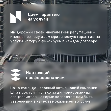
Штат состоит только из дипломированных
специалистов, которые позволяют нам быть
уверенными в качестве оказываемых услуг.
Адрес офиса
: Москва, 1-я Дубровская ул., дом 13A
строение 2, Офис: 301. (ст.м. "Пролетарская",
"Волгоградский Проспект", "Дубровка").
Скролл далее /
Главная
/
Услуги
/
Вынос точек в натуру
Что такое вынос точек в
натуру и зачем он нужен