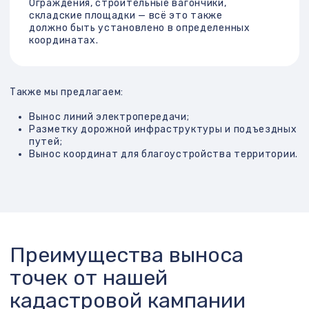
Проблемы при продаже недвижимости
или получении разрешений
Многие ошибочно полагают, что можно установить
границы участка «на глаз» или ориентируясь на старые
заборы. Это приводит к ряду проблем:
Давайте обсудим Ваш
проект
+7