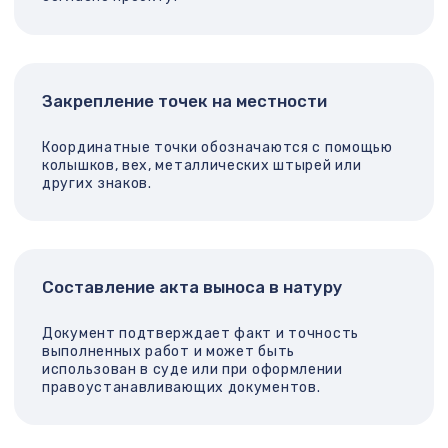
Также мы предлагаем:
Вынос линий электропередачи;
Разметку дорожной инфраструктуры и подъездных
путей;
Вынос координат для благоустройства территории.
Преимущества выноса
точек от нашей
кадастровой кампании
Оперативность
: выезд специалистов в течение 1–
2 рабочих дней;
Точность
: мы используем современное
оборудование и актуальные геодезические
технологии;
Документальное подтверждение
: составляем
акт выноса, соответствующий требованиям
кадастровых и строительных органов;
Комплексный подход
: возможно выполнение
сопутствующих работ (топосъёмка, межевание,
подготовка Технического плана и т.п.);
Юридическая чистота
: все действия ведутся
строго по закону, с учетом требований Росреестра