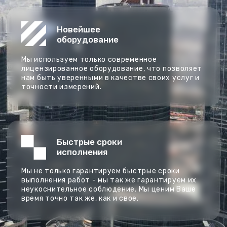
Быстрые сроки
исполнения
Мы не только гарантируем быстрые сроки
выполнения работ - мы так же гарантируем их
неукоснительное соблюдение. Мы ценим Ваше
время точно так же, как и свое.
Даем гарантию
на услуги
Мы дорожим своей многолетней репутацией -
именно поэтому даем юридическую гарантию на
услуги, которую фиксируем в каждом договоре.
Настоящий
профессионализм
Наша команда - главный актив нашей компании.