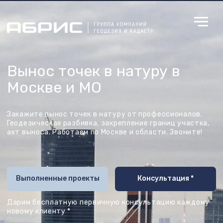
Вынос точек в натуру в
Москве и МО
Закажите вынос точек в натуру от профессионалов.
Геодезическая разбивка, закрепление границ участка,
акт выноса. Работаем по Москве и области. Звоните!
Выполненные проекты
Консультация *
Дарим бесплатную первичную консультацию каждому
новому клиенту *
Новейшее
оборудование
Мы используем только современное
лицензированное оборудование, что позволяет
нам быть уверенными в качестве своих услуг и
точности измерений.