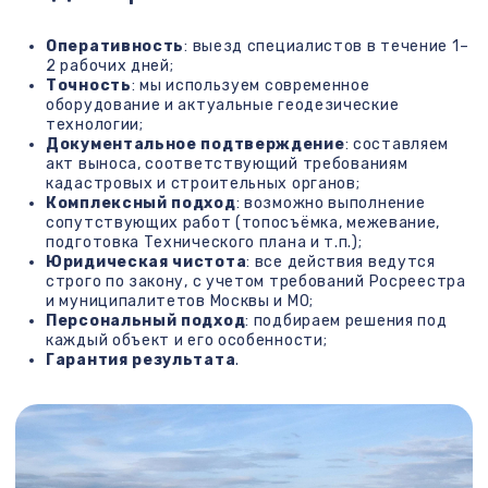
Получить бесплатную консультацию
Нажимая на кнопку "Получить бесплатную
консультацию, Вы подтверждаете, что
согласны с Политикой конфиденциальности.
Заключение
Вынос точек в натуру — это не просто геодезическая
формальность. Это ключевой этап на пути к
безопасному, законному и точному строительству.
Работая с нами, вы получаете не только
профессиональный подход, но и уверенность в
результате. Мы гарантируем точность,
своевременность и полное документальное
сопровождение, соответствующее законодательству.