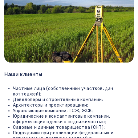
Контакты
Прием звонков ПН-ПТ с 10 до 18
+7 (495) 640-22-01
+7 (495) 640-22-17
info@abris-msk.ru
Приехать в офис
г.Москва, 1-я Дубровская ул., дом 13A строение 2,
Офис: 301
(ст.м. "Пролетарская", "Волгоградский Проспект",
"Дубровка").
Построить маршрут
Оставить жалобу