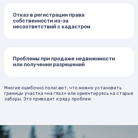
Разработка сайта и айдентики:
mlchnk