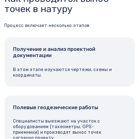
юридических границ на местности. Важен
при оформлении права собственности,
межевании и перед продажей участка.
Вынос осей зданий и сооружений
Необходим при начале строительства:
фундамент, несущие конструкции и
коммуникации должны быть расположены
точно в соответствии с проектом.
Вынос инженерных сетей
Обеспечивает точную прокладку водопровода,
канализации, электрокабелей и прочих
коммуникаций.
Вынос временных объектов
Ограждения, строительные вагончики,
складские площадки — всё это также
должно быть установлено в определенных
координатах.