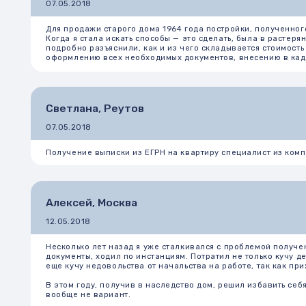
Светлана, Реутов
07.05.2018
Получение выписки из ЕГРН на квартиру специалист из компании Абр
Алексей, Москва
12.05.2018
Несколько лет назад я уже сталкивался с проблемой получения кадас
документы, ходил по инстанциям. Потратил не только кучу денег, но 
еще кучу недовольства от начальства на работе, так как приходилось
В этом году, получив в наследство дом, решил избавить себя от всей
вообще не вариант.
Как оказалось – дело того стоит. Специалисты компании решили все
поставили мою собственность на учет в кадастр и отдали мне выпис
учет в связи с неправильным оформлением» какой-либо бумажки и ж
Инна
Владимировна
17.05.2018