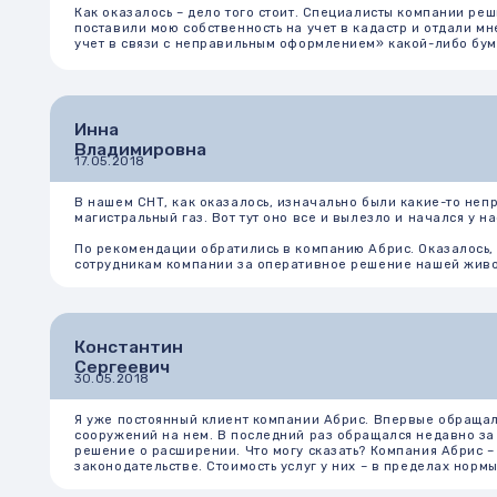
В нашем СНТ, как оказалось, изначально были какие-то неправильно
магистральный газ. Вот тут оно все и вылезло и начался у нас «ад». 
По рекомендации обратились в компанию Абрис. Оказалось, что про
сотрудникам компании за оперативное решение нашей животрепещ
Константин
Сергеевич
30.05.2018
Я уже постоянный клиент компании Абрис. Впервые обращался нескол
сооружений на нем. В последний раз обращался недавно за сопровож
решение о расширении. Что могу сказать? Компания Абрис – надежн
законодательстве. Стоимость услуг у них – в пределах нормы, а кач
Елена, Подмосковье
02.06.2018
Хочу выразить искреннюю признательность работникам компании Абри
что услуга стоит не так уж дорого, особенно если сравнивать с зат
Анастасия,