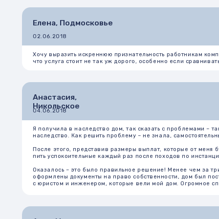
Никольское
04.06.2018
Я получила в наследство дом, так сказать с проблемами – там был н
наследство. Как решить проблему – не знала, самостоятельные попыт
После этого, представив размеры выплат, которые от меня будут тр
пить успокоительные каждый раз после походов по инстанциям.
Оказалось – это было правильное решение! Менее чем за три месяца
оформлены документы на право собственности, дом был поставлен на
с юристом и инженером, которые вели мой дом. Огромное спасибо к
Алла, Москва
25.06.2018
Купили квартиру в новом жилом комплексе, к которой полагалось ма
нотариус пытался объяснить какие-то тонкости разницы между отдел
После консультации в компании Алмакс приняла решение заключить 
изменилось недавно – так мне объяснили в компании. В результате,
профессионалов из Абрис – очень рекомендую теперь всем соседям, 