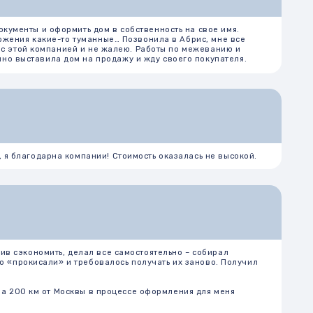
мпании! Стоимость оказалась не высокой.
елал все самостоятельно – собирал
 требовалось получать их заново. Получил
сквы в процессе оформления для меня
есяца выполнили межевание участка,
приостановку постановки на кадастровый