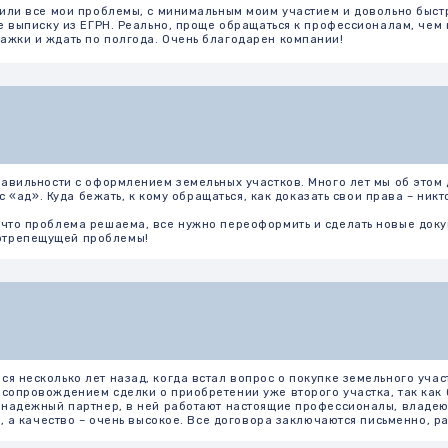
сти с оформлением земельных участков. Много лет мы об этом даже не подозре
Куда бежать, к кому обращаться, как доказать свои права – никто особо не знал,
блема решаема, все нужно переоформить и сделать новые документы современ
ущей проблемы!
ько лет назад, когда встал вопрос о покупке земельного участка под строител
дением сделки о приобретении уже второго участка, так как бизнес идет успеш
ый партнер, в ней работают настоящие профессионалы, владеющие информацие
ество – очень высокое. Все договора заключаются письменно, работы производят
с и пожелать успехов в работе! Мне помогли очень быстро получить выписку из
ратами сил, нервов и денег на самостоятельные попытки решения такой проблемы