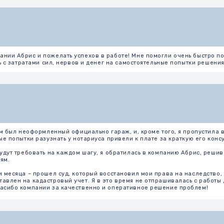
еоформленный официально гараж, и, кроме того, я пропустила в связи со своими
ки разузнать у нотариуса привели к плате за краткую его консультацию и копи
ебовать на каждом шагу, я обратилась в компанию Абрис, решив лучше заплати
 – прошел суд, который восстановил мои права на наследство, были проведены 
 кадастровый учет. Я в это время не отпрашивалась с работы для беготни по 
омпании за качественно и оперативное решение проблем!
шиноместо. Если с оформлением в собственность квартиры проблем не было, то
ьным гаражом и выделенным местом под парковку, но, если честно я не поняла.
с ними договор на оформление машиноместа в собственность, так как это юри
 все оказалось реально возможно и я через месяц стала полноправной собствен
которые еще ходят по инстанциям и копаются в интернете, пытаясь решить проб