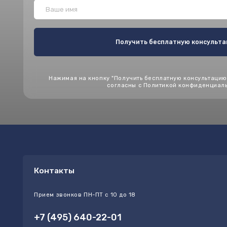
Контакты
П
Прием звонков ПН-ПТ с 10 до 18
г
3
+7 (495) 640-22-01
(
"
+7 (495) 640-22-17
info@abris-msk.ru
О компании
Услуги
Официальный сайт
Документация
группы компаний Абрис
ООО "Абрис"
Репутация
ОГРНИП 1177746009088
Блог
ИНН 7730225264
Copyright
: © 2005-2025 г. Все права защищены. ООО “Абрис” – Кадастровы
Геодезические работы в Москве и Московской области.