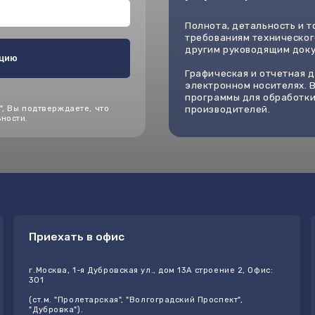
риехать в офис
Оставить 
.Москва, 1-я Дубровская ул., дом 13A строение 2, Офис:
Мы ответствен
01
оказания услу
течение 3-ех 
ст.м. "Пролетарская", "Волгоградский Проспект",
пользу!
Дубровка").
Построить маршрут
Оставит
Кадастровые работы
Кадастровый инженер
Геодезические работы
Технический план
Проектирование и перепланировка
Проект перепланировки
Юридическое сопровождение
Межевой план
Установление охранных зон
Землеустроительная экс
е и
Адрес офиса
: г.Москва, 1-я Дубровская ул., дом 13A строение 2, Офи
301
Время работы
: Пн-Чт с 9.00 до 18.00, Пт с 9.00 до 17.00