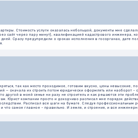
Стоимость услуги оказалась небольшой, документы мне сделали быстро. Осталс
через пару минут), квалификацией кадастрового инженера, который и занималс
азу предупредили о сроках исполнения в госорганах, дате получения готовой в
ак как место проходимое, готовим вкусно, цены невысокие, поэтому клиентов 
ала их строить потом юридически оформлять или наоборот – сперва нужно пол
ой в моей семье ни разу не строитель и как решаются эти проблемы мы не знали
т компании просто и доходчиво расписал мне порядок действий, что за чем нуж
вии. Расписал все шаги на бумаге. Следуя профессиональным рекомендациям, я 
мое главное – правильно. И земля, и строения, и все инженерные коммуникаци
едство, мне необходимо было провести межевание, получить документы и оформи
 Многие компании требуют огромные деньги без гарантий, предложения какие-то
да и цена у них не такая высокая. В общем я заключила договор с этой компани
едоставление выписки они выполнили в срок. Сейчас я спокойно выставила дом