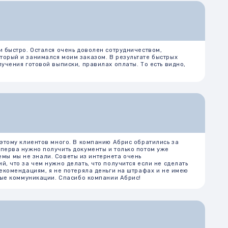
я очень доволен сотрудничеством,
я моим заказом. В результате быстрых
ыписки, правилах оплаты. То есть видно,
много. В компанию Абрис обратились за
учить документы и только потом уже
. Советы из интернета очень
но делать, что получится если не сделать
не потеряла деньги на штрафах и не имею
и. Спасибо компании Абрис!
ть дом в собственность на свое имя.
 туманные… Позвонила в Абрис, мне все
ей и не жалею. Работы по межеванию и
 на продажу и жду своего покупателя.