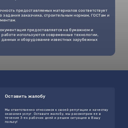
жалобу
но относимся к своей репутации и качеству
г. Оставьте жалобу, мы рассмотрим ее в
рабочих дней и решим ситуацию в Вашу
ь жалобу
Получить скидку
пертиза
с:
Разработка сайта и айдентики:
mlchnk