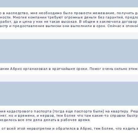
ис организовал в кратчайшие сроки. Помог очень сильно этим, я благодарна ко
трового паспорта (тогда еще паспорта были) на квартиру. Решив сэкономить, д
и времени, и нервов, тем более что там какие-то справки быстро «прокисали» и
 все эти дела делать в рабочее время.
 этой нервотрепки и обратился в Абрис, тем более, что ездить за 200 км от Мо
 мои проблемы, с минимальным моим участием и довольно быстро – в течение м
ку из ЕГРН. Реально, проще обращаться к профессионалам, чем нарываться на «
дать по полгода. Очень благодарен компании!