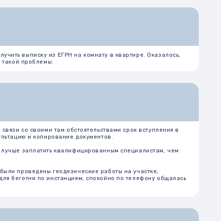
 там обстоятельствами срок вступления в
рование документов.
ть квалифицированным специалистам, чем
геодезические работы на участке,
инстанциям, спокойно по телефону общалась
 с машиноместом все оказалось сложнее –
дически возможно и законодательство
ницей со всеми бумагами на руках. Поэтому
лему самостоятельно.