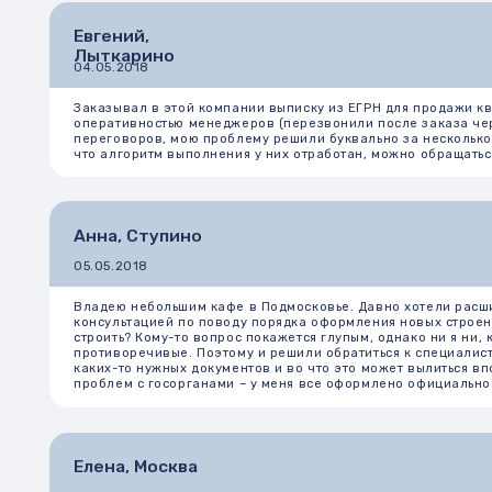
04.05.2018
Заказывал в этой компании выписку из ЕГРН для продажи квартиры. 
оперативностью менеджеров (перезвонили после заказа через сайт 
переговоров, мою проблему решили буквально за несколько дней. Ср
что алгоритм выполнения у них отработан, можно обращаться.
Анна, Ступино
05.05.2018
Владею небольшим кафе в Подмосковье. Давно хотели расширяться, т
консультацией по поводу порядка оформления новых строений — снач
строить? Кому-то вопрос покажется глупым, однако ни я ни, кто друг
противоречивые. Поэтому и решили обратиться к специалистам. Юрис
каких-то нужных документов и во что это может вылиться впоследст
проблем с госорганами – у меня все оформлено официально и что са
Елена, Москва
07.05.2018
Для продажи старого дома 1964 года постройки, полученного в насл
Когда я стала искать способы — это сделать, была в растерянности.
подробно разъяснили, как и из чего складывается стоимость работ, 
оформлению всех необходимых документов, внесению в кадастр и пр