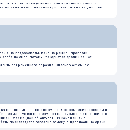
вали, пока не решили провести
 потому что юристов среди нас нет.
ного образца. Спасибо огромное
ьство. Потом – для оформления строений и
но, несмотря на кризисы, и было принято
й об актуальных изменениях в
ся согласно списку, в прописанные сроки.
 ЕГРН на комнату в квартире. Оказалось,
.